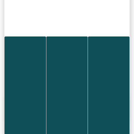
La prise de rendez-vous
obligatoire
Maison de
est
auprès de la
l’habitat du Doubs
Par téléphone
☎
au 03.81.68.37.68
Par
💻
internet
:
https://maisonhabitatdoubs.rdv.dat
e/
Retrouvez les jours et lieux de permanences
ci-dessous.
611 KO
permanence maison de l’habitat
VISUALISER
Publié le 25/09/2025
LA COMMUNE