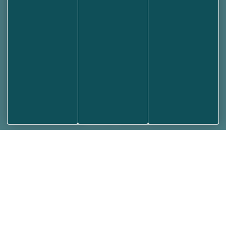
Mairie d'École-Valentin
3 rue des Grandes Vignes
25480 ECOLE-VALENTIN
03 81 53 70 56
NOUS ÉCRIRE
Votre Mairie
Horaires et contact
Annuaire des associations
Médiathèque