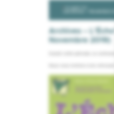
DOCUMENT PDF
Les Échos – Novembre 
Archives – L’Écho
Novembre 2019)
Durant cette période, la commune a
Nous vous invitons à les retrouve