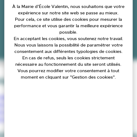
À la Mairie d’École Valentin, nous souhaitons que votre
expérience sur notre site web se passe au mieux.
Pour cela, ce site utilise des cookies pour mesurer la
performance et vous garantir la meilleure expérience
possible.
En acceptant les cookies, vous soutenez notre travail.
Nous vous laissons la possibilité de paramétrer votre
consentement aux différentes typologies de cookies.
En cas de refus, seuls les cookies strictement
ations
nécessaire au fonctionnement du site seront utilisés.
Vous pourrez modifier votre consentement à tout
moment en cliquant sur "Gestion des cookies".
gazine quadrimestriel)
 magazine de mai 2025
du magazine de septembre 2025
u magazine de janvier 2026
u magazine de juin 2026
IL MUNICIPAL (arrêt du mens