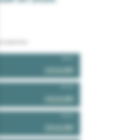
Écovaliennes.
788 KO
VISUALISER
877 KO
VISUALISER
924 KO
VISUALISER