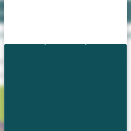
2024
’valien (semestriel paru de Avr
 publié dix fois le semestriel intitulé « L’ Écho’valien ».
r ci-dessous.