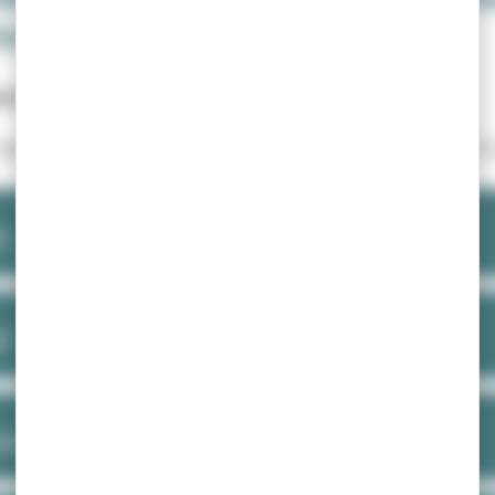
ion février 2025)
paux
haque mois dans les boîtes aux lettres des Écovaliens et 
5
25
2024