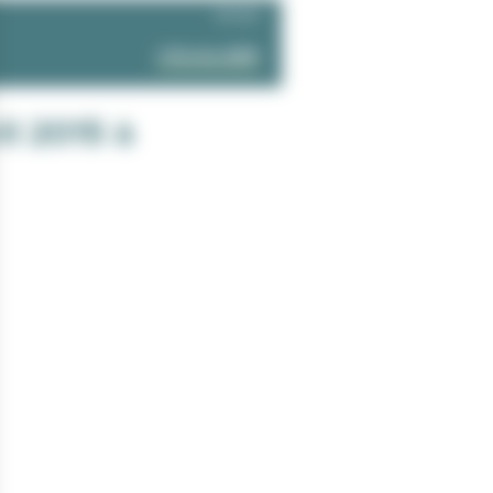
974 KO
VISUALISER
il 2015 à