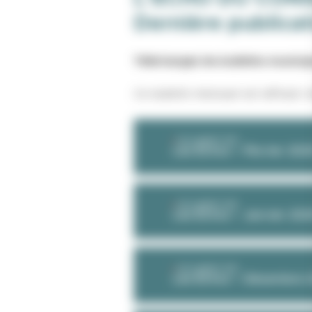
Dernière publicat
Téléchargez les bulletins munici
Ce bulletin mensuel est diffusé c
DOCUMENT PDF
Les Échos – Février 202
DOCUMENT PDF
Les Échos – Janvier 20
DOCUMENT PDF
Les Échos – Décembre 