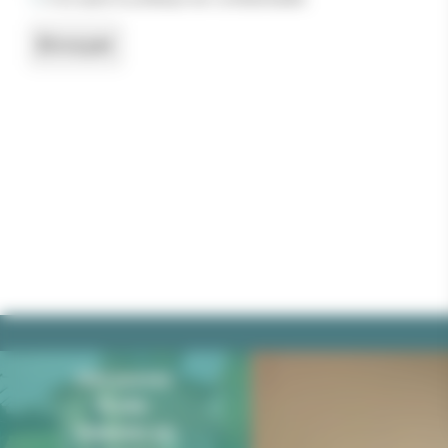
Découvrez
École-
Valentin en