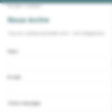
Accueil
»
Contact
Nous écrire
Tous les champs précédés d’un * sont obligatoires.
Nom
*
E-mail
*
Votre message
*