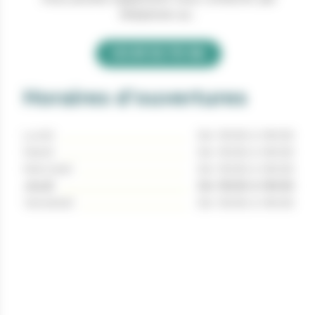
téléphone au :
03 81 53 70 56
Horaires d'ouvertures
Lundi
De 13h30 à 16h30
Mardi
De 13h30 à 16h30
Mercredi
De 13h30 à 16h30
Jeudi
De 13h30 à 16h30
Vendredi
De 13h30 à 16h30