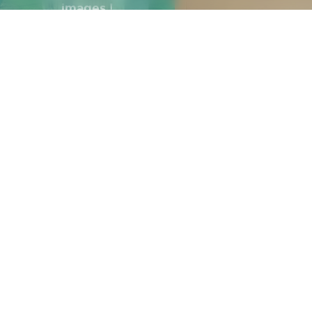
images !
PHOTOTHÈQUE
Mairie d'École-
Votre M
Valentin
Horaires e
3 rue des Grandes
Vignes
Annuaire 
25480 ECOLE-
associatio
VALENTIN
Médiathè
03 81 53 70 56
Plan de la 
NOUS ÉCRIRE