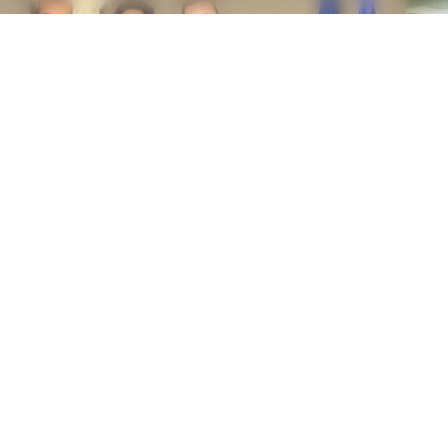
airie
Informations
Permanence télépho
Période estivale du 13/0
t contact
Aides et accessibilité
16h45
des
Plan de site
ns
Mentions légales
que
Politique de
ville
confidentialité