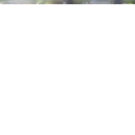
nique
7 au 21/08 du lundi au vendredi de 9h à 12h et de 13h30 à