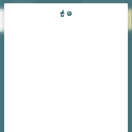
Panneau de gestion des cookies
03 81 53 70 56
|
Nos horaires d'ouverture
EN 1
MENU
CLIC
Économie
tourisme