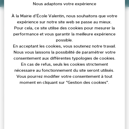
Nous adaptons votre expérience
Accueil
»
État civil
»
Attestation d’accueil
À la Mairie d’École Valentin, nous souhaitons que votre
Qui est concerné?
expérience sur notre site web se passe au mieux.
Pour cela, ce site utilise des cookies pour mesurer la
performance et vous garantir la meilleure expérience
Tout étranger qui souhaite effectuer en France un
possible.
séjour de moins de 3 mois, dans le cadre d’une visite
En acceptant les cookies, vous soutenez notre travail.
privée et familiale, doit présenter un justificatif
Nous vous laissons la possibilité de paramétrer votre
d’hébergement.
consentement aux différentes typologies de cookies.
En cas de refus, seuls les cookies strictement
nécessaire au fonctionnement du site seront utilisés.
Ce justificatif consiste en une attestation d’accueil.
Vous pourrez modifier votre consentement à tout
L’attestation est demandée et signée par la personne
moment en cliquant sur "Gestion des cookies".
qui se propose de l’héberger en France.
Elle est exigée pour l’obtention du visa, pour les
nationalités qui y sont soumises, par les autorités
consulaires françaises ou d’un autre Etat ayant signé
les accords de Schengen.