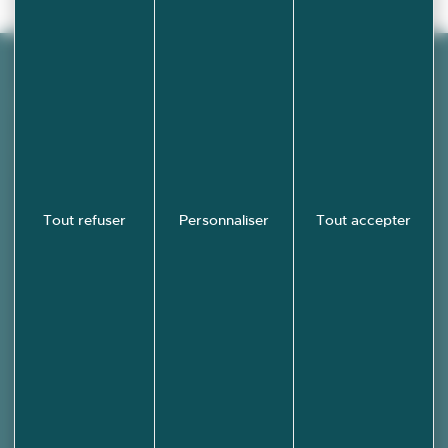
Découvrez
École-
Valentin en
images !
PHOTOTHÈQUE
Tout refuser
Personnaliser
Tout accepter
Mairie d'École-Valentin
3 rue des Grandes Vignes