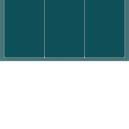
25480 ECOLE-VALENTIN
03 81 53 70 56
NOUS ÉCRIRE
Votre Mairie
Horaires et contact
Annuaire des associations
Médiathèque
Plan de la ville
Informations
Aides et accessibilité
Plan de site