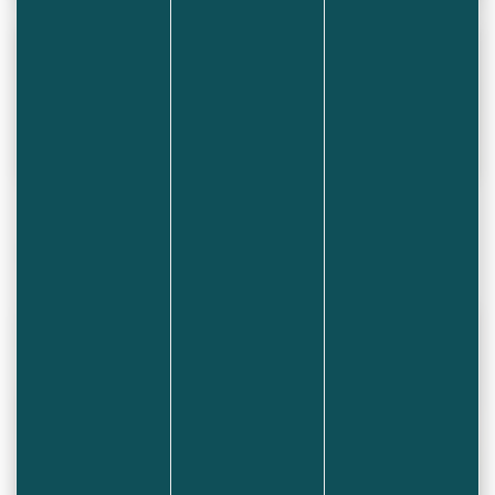
Utilisez Entrée ou Espace pour ouvrir, Échap pour fer
Cérémonie du 11 novembre 2022
Galerie de 8 images