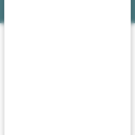
Accueil
»
Photothèque
Terrain de foot synthétique construction en
2022-2023
Décorations Pâques 2023
Ecole-Valentin autrefois
La construction du Poulailler
Cérémonie du 11 novembre 2022
Inauguration Maison Communale de Valentin
(MCV) le 10 septembre 2022
Inauguration du nouveau centre périscolaire
21 mars 2019