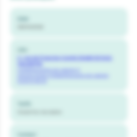
Date
08/04/2026
Lieu
2, rue de Franche-Comté 25480 ECOLE-
VALENTIN
mediatheque@ecole-valentin.fr
sequoia.doubs.fr/bibliotheque/ecole-valentin
03 81 51 48 35
Tarifs
Gratuit Sur inscription
Contact