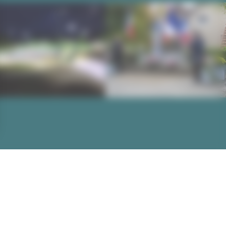
nique
7 au 21/08 du lundi au vendredi de 9h à 12h et de 13h30 à