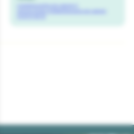
mediatheque@ecole-valentin.fr
sequoia.doubs.fr/bibliotheque/ecole-valentin
03 81 51 48 35