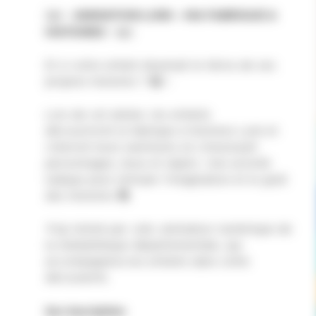
ANIMATION LUNII – MA FABRIQUE A
[📖✨
HISTOIRES
✨📖]
Et si votre enfant devenait le héros de ses
propres histoires ? 🎧✨
Lors de cet atelier, les enfants
découvriront la fabrique à histoires Lunii et
créeront leurs aventures en choisissant
personnages, lieux et objets. Une activité
ludique pour stimuler l’imagination et le goût
des histoires 📚
👨‍💻 Animé par Joël, animateur numérique de
la médiathèque départementale, qui
accompagnera les enfants dans cette
découverte.
Sur inscription