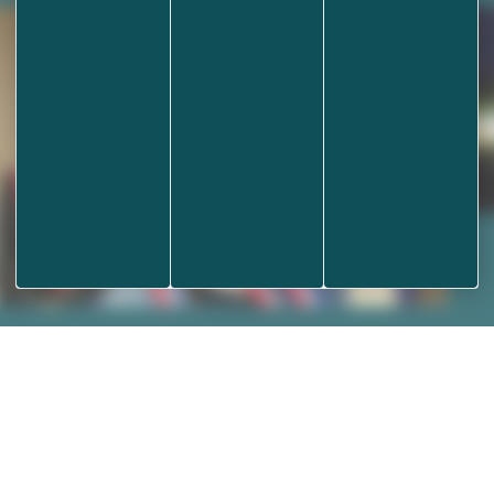
airie
Informations
Permanence télépho
Période estivale du 13/0
t contact
Aides et accessibilité
16h45
des
Plan de site