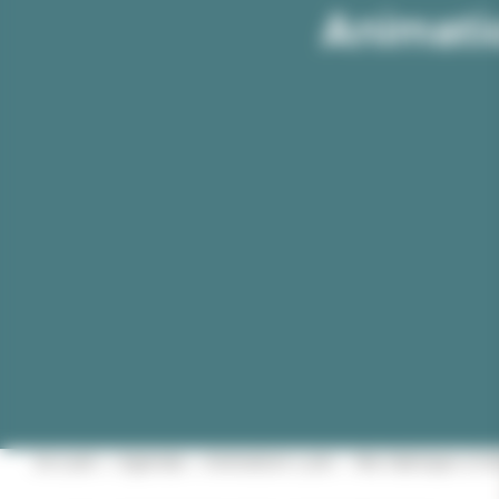
Animatio
Accueil
»
Agenda
»
Animation Lunii – Ma fabrique à hi