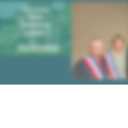
Découvrez
École-
Valentin en
images !
PHOTOTHÈQUE
Mairie d'École-
Votre M
Valentin
Horaires e
3 rue des Grandes
Vignes
Annuaire 