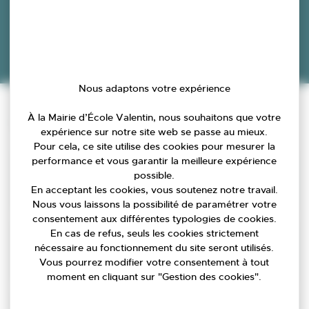
Nous adaptons votre expérience
Accueil
»
Agenda
»
Atelier créatif en famille spécial Pâques
À la Mairie d’École Valentin, nous souhaitons que votre
Infos pratiques
expérience sur notre site web se passe au mieux.
Pour cela, ce site utilise des cookies pour mesurer la
performance et vous garantir la meilleure expérience
Date
possible.
En acceptant les cookies, vous soutenez notre travail.
14/03/2026
Nous vous laissons la possibilité de paramétrer votre
consentement aux différentes typologies de cookies.
En cas de refus, seuls les cookies strictement
Lieu
nécessaire au fonctionnement du site seront utilisés.
2, rue de Franche-Comté 25480 ECOLE-VALENTIN
Vous pourrez modifier votre consentement à tout
moment en cliquant sur "Gestion des cookies".