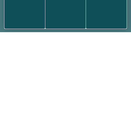
25480 ECOLE-VALENTIN
03 81 53 70 56
NOUS ÉCRIRE
Votre Mairie
Horaires et contact
Annuaire des associations
Médiathèque
Plan de la ville
Informations
Aides et accessibilité
Plan de site