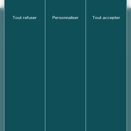
Tout refuser
Personnaliser
Tout accepter
Découvrez
École-
Valentin en
images !
PHOTOTHÈQUE
Mairie d'École-Valentin
3 rue des Grandes Vignes