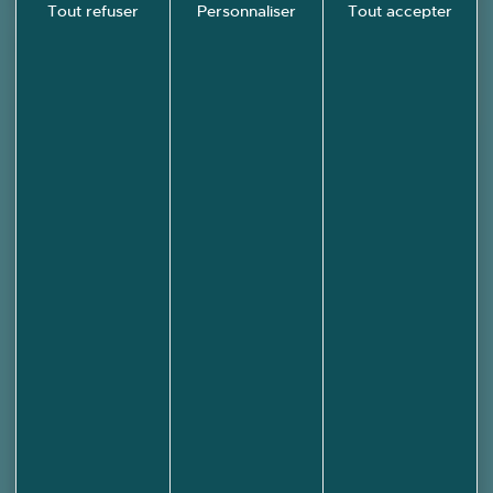
Tout refuser
Personnaliser
Tout accepter
École-
Valentin en
images !
PHOTOTHÈQUE
Mairie d'École-Valentin
3 rue des Grandes Vignes
25480 ECOLE-VALENTIN
03 81 53 70 56
NOUS ÉCRIRE