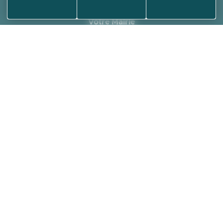
Votre Mairie
Horaires et contact
Annuaire des associations
Médiathèque
Plan de la ville
Informations
Aides et accessibilité
Plan de site
Mentions légales
Politique de confidentialité