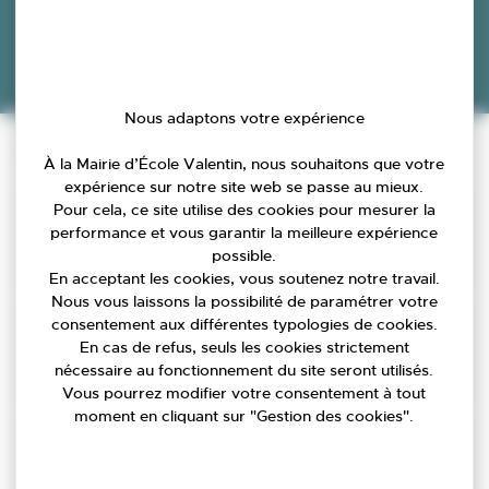
Nous adaptons votre expérience
Accueil
»
Agenda
»
Atelier numérique / Biblio Time
Infos pratiques
À la Mairie d’École Valentin, nous souhaitons que votre
expérience sur notre site web se passe au mieux.
Pour cela, ce site utilise des cookies pour mesurer la
Date
performance et vous garantir la meilleure expérience
possible.
05/11/2025
En acceptant les cookies, vous soutenez notre travail.
Nous vous laissons la possibilité de paramétrer votre
consentement aux différentes typologies de cookies.
Tarifs
En cas de refus, seuls les cookies strictement
Gratuit Sur inscription auprès de la médiathèque
nécessaire au fonctionnement du site seront utilisés.
Vous pourrez modifier votre consentement à tout
moment en cliquant sur "Gestion des cookies".
Contact
Médiathèque municipale Jean Moulin