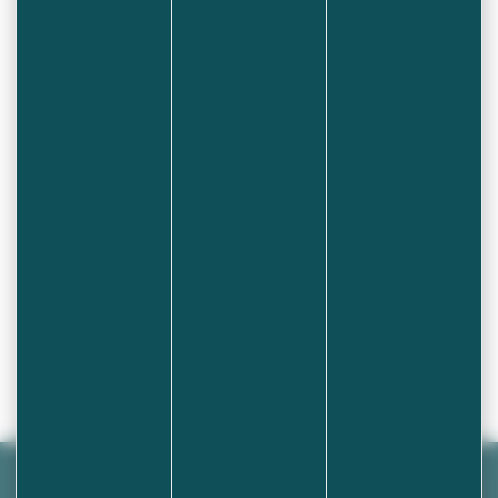
l’environnement :
🎮 Jeux interactifs
🎨 Créations numériques
Un moment ludique et collectif pour réfléchir
ensemble à notre avenir commun 💡🌱
Retour à l'agenda
Découvrez