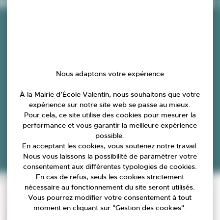
lie ! Après-midi jeux de
médiathèque
Nous adaptons votre expérience
À la Mairie d’École Valentin, nous souhaitons que votre
expérience sur notre site web se passe au mieux.
Pour cela, ce site utilise des cookies pour mesurer la
performance et vous garantir la meilleure expérience
possible.
En acceptant les cookies, vous soutenez notre travail.
Nous vous laissons la possibilité de paramétrer votre
consentement aux différentes typologies de cookies.
En cas de refus, seuls les cookies strictement
de société à la médiathèque
nécessaire au fonctionnement du site seront utilisés.
Vous pourrez modifier votre consentement à tout
moment en cliquant sur "Gestion des cookies".