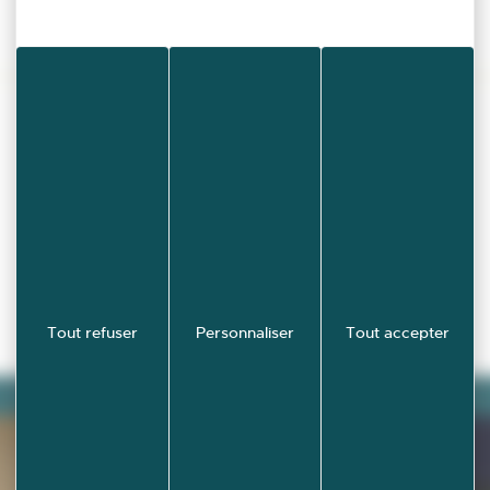
Retour à l'agenda
Tout refuser
Personnaliser
Tout accepter