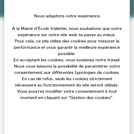
Nous adaptons votre expérience
Accueil
»
Agenda
»
Conseil Municipal d’installation
Infos pratiques
À la Mairie d’École Valentin, nous souhaitons que votre
expérience sur notre site web se passe au mieux.
Pour cela, ce site utilise des cookies pour mesurer la
performance et vous garantir la meilleure expérience
Date
possible.
21/03/2026
En acceptant les cookies, vous soutenez notre travail.
Nous vous laissons la possibilité de paramétrer votre
consentement aux différentes typologies de cookies.
En cas de refus, seuls les cookies strictement
Lieu
nécessaire au fonctionnement du site seront utilisés.
Mairie d’École-Valentin
Vous pourrez modifier votre consentement à tout
3 rue des Grandes Vignes
moment en cliquant sur "Gestion des cookies".
25480 École-Valentin
Contact
Mairie École-Valentin