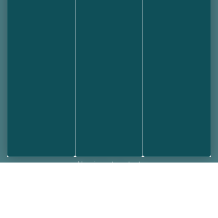
Mairie d'École-Valentin
3 rue des Grandes Vignes
25480 ECOLE-VALENTIN
03 81 53 70 56
NOUS ÉCRIRE
Votre Mairie
Horaires et contact
Annuaire des associations
Médiathèque
Plan de la ville