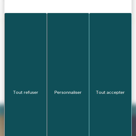
Retour à l'agenda
Tout refuser
Personnaliser
Tout accepter