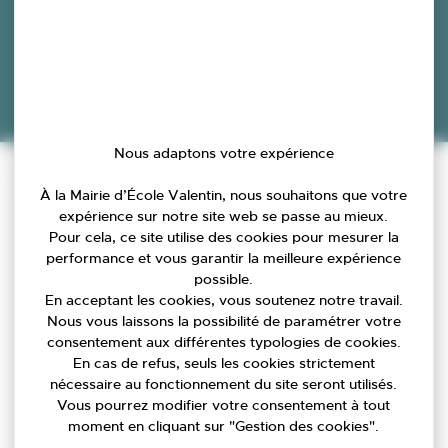
Accueil
»
Agenda
»
Nous adaptons votre expérience
Escape game à la médiathèque !
À la Mairie d’École Valentin, nous souhaitons que votre
Infos pratiques
expérience sur notre site web se passe au mieux.
Pour cela, ce site utilise des cookies pour mesurer la
performance et vous garantir la meilleure expérience
Date
possible.
07/03/2026
En acceptant les cookies, vous soutenez notre travail.
Nous vous laissons la possibilité de paramétrer votre
consentement aux différentes typologies de cookies.
En cas de refus, seuls les cookies strictement
Lieu
nécessaire au fonctionnement du site seront utilisés.
2, rue de Franche-Comté 25480 ECOLE-VALENTIN
Vous pourrez modifier votre consentement à tout
moment en cliquant sur "Gestion des cookies".