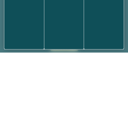
Mairie d'École-Valentin
3 rue des Grandes Vignes
25480 ECOLE-VALENTIN
03 81 53 70 56
NOUS ÉCRIRE
Votre Mairie
Horaires et contact
Annuaire des associations
Médiathèque
Plan de la ville
Informations