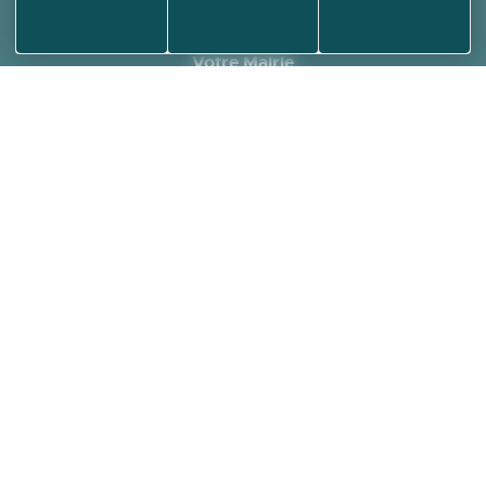
NOUS ÉCRIRE
Votre Mairie
Horaires et contact
Annuaire des associations
Médiathèque
Plan de la ville
Informations
Aides et accessibilité
Plan de site
Mentions légales
Politique de confidentialité