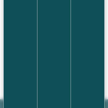
temps ludique mensuel animé par les usagers
de la médiathèque. Venez découvrir et
partager des jeux de société dans une
ambiance conviviale et détendue !
Petits et grands, joueurs débutants ou
confirmés : tout le monde est le bienvenu !
Retour à l'agenda