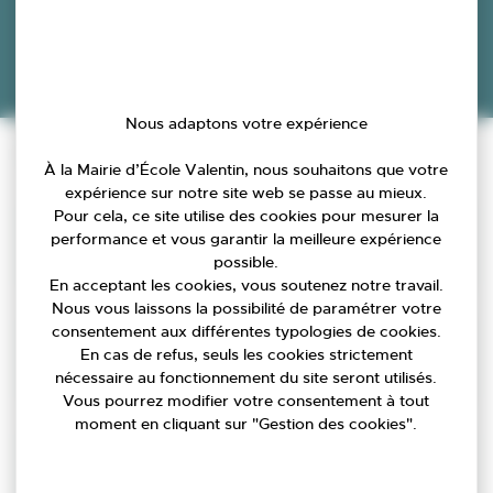
Nous adaptons votre expérience
Accueil
»
Agenda
»
Heure du jeu / En famille
Infos pratiques
À la Mairie d’École Valentin, nous souhaitons que votre
expérience sur notre site web se passe au mieux.
Pour cela, ce site utilise des cookies pour mesurer la
Date
performance et vous garantir la meilleure expérience
possible.
13/03/2026
En acceptant les cookies, vous soutenez notre travail.
Nous vous laissons la possibilité de paramétrer votre
consentement aux différentes typologies de cookies.
Lieu
En cas de refus, seuls les cookies strictement
2, rue de Franche-Comté 25480 ECOLE-VALENTIN
nécessaire au fonctionnement du site seront utilisés.
Vous pourrez modifier votre consentement à tout
moment en cliquant sur "Gestion des cookies".
Tarifs
Gratuit Entrée libre