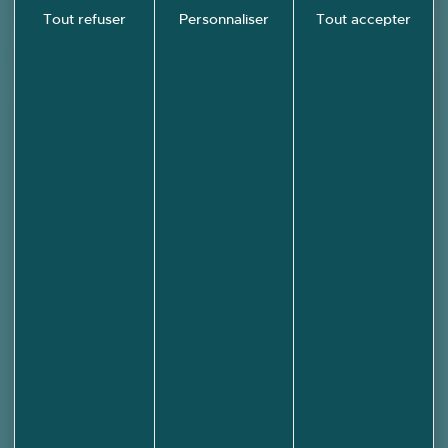
Découvrez
Tout refuser
Personnaliser
Tout accepter
École-
Valentin en
images !
PHOTOTHÈQUE
Mairie d'École-Valentin
3 rue des Grandes Vignes
25480 ECOLE-VALENTIN
03 81 53 70 56