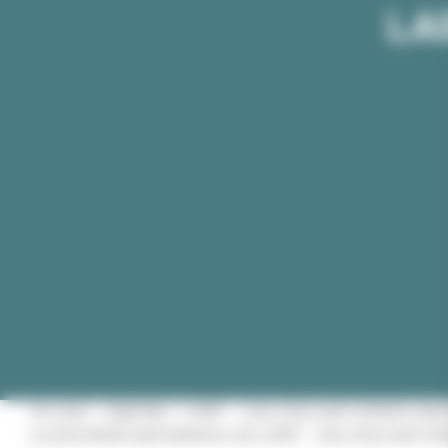
LAE
Accueil
»
Agenda
»
LAEP – Lieu d’accueil enfants par
La prochaine permanence du LAEP – lieu d’accueil enfa