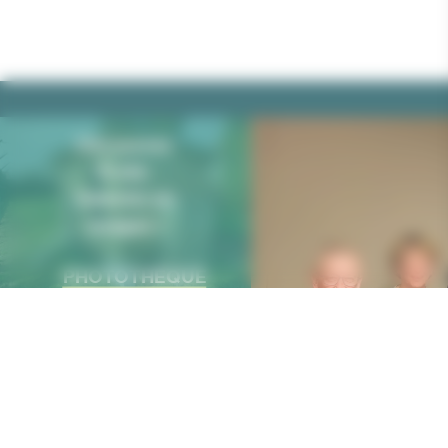
Découvrez
École-
Valentin en
images !
PHOTOTHÈQUE