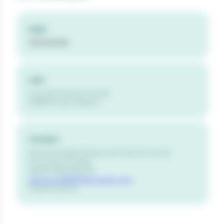
Date
25/02/2026
Lieu
2 rue de Franche Comté
25480 École-Valentin
Contact
Antenne Petite Enfance de Franche Comté
12 rue de la Famille
25000 BESANÇON
service.oreille@netcourrier.com
03.81.53.36.78