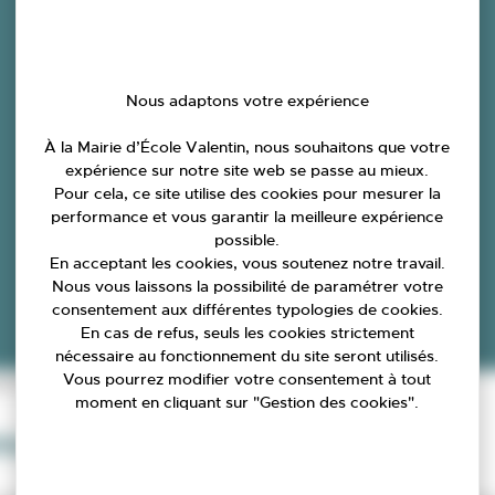
Nous adaptons votre expérience
À la Mairie d’École Valentin, nous souhaitons que votre
expérience sur notre site web se passe au mieux.
Pour cela, ce site utilise des cookies pour mesurer la
performance et vous garantir la meilleure expérience
possible.
En acceptant les cookies, vous soutenez notre travail.
Nous vous laissons la possibilité de paramétrer votre
consentement aux différentes typologies de cookies.
En cas de refus, seuls les cookies strictement
nécessaire au fonctionnement du site seront utilisés.
Vous pourrez modifier votre consentement à tout
on aux associations
moment en cliquant sur "Gestion des cookies".
ande et attribution