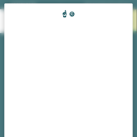
Panneau de gestion des cookies
03 81 53 70 56
|
Nos horaires d'ouverture
EN 1
MENU
CLIC
Compte-rendu de la
commission relation
entreprises, commerces et
emplois