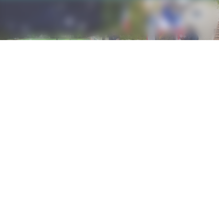
nique
7 au 21/08 du lundi au vendredi de 9h à 12h et de 13h30 à