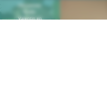
Découvrez
École-
Valentin en
images !
PHOTOTHÈQUE
Mairie d'École-
Votre M
Valentin
Horaires e
3 rue des Grandes
Vignes
Annuaire 