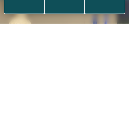
airie
Informations
Permanence télépho
Période estivale du 13/0
t contact
Aides et accessibilité
16h45
des
Plan de site