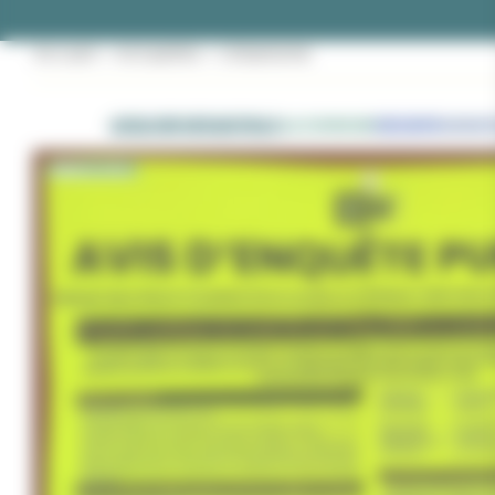
Accueil
»
Actualités
»
Urbanisme
TOUTES LES ACTUALITÉS
LA COMMUNE
SÉCURITÉ
ANIMAT
LA COMMUNE